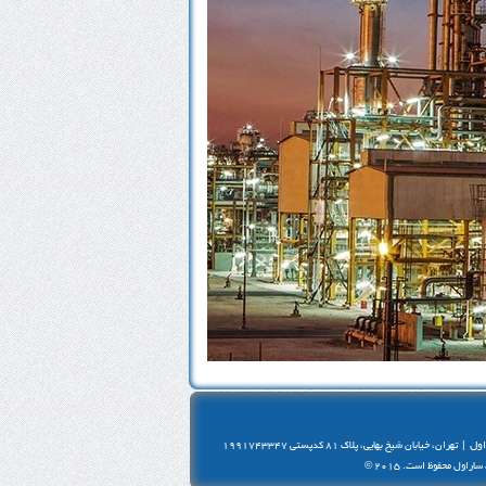
ول
|
تهران، خيابان شيخ بهايی، پلاک 81 کدپستی 1991743347
اول محفوظ است. 2015 ©