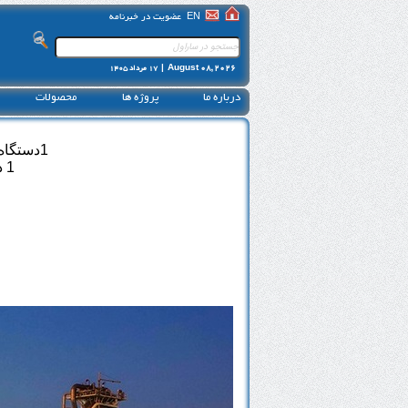
EN
عضویت در خبرنامه
August 08, 2026 |
17 مرداد 1405
درباره ما
پروژه ها
محصولات
1دستگاه کندانسینگ یونیت مدل SCU-100-2A (ساخت سال 1381- پیمانکار جهانپارس)
1 دستگاه هواساز مدل AHU-2500