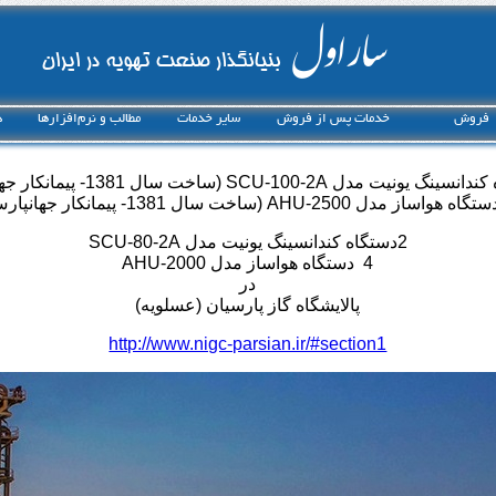
ساراول
بنیانگذار صنعت تهویه در ایران
فروش
خدمات پس از فروش
ساير خدمات
مطالب و نرم‌افزارها
د
(ساخت سال 1381- پیمانکار جهانپارس)
2دستگاه کندانسینگ یونیت مدل SCU-80-2A
4 دستگاه هواساز مدل AHU-2000
در
پالایشگاه گاز پارسیان (عسلویه)
http://www.nigc-parsian.ir/#section1